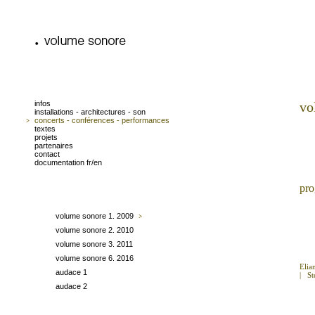
infos
vo
installations - architectures - son
concerts - conférences - performances
textes
projets
partenaires
contact
documentation fr/en
pr
volume sonore 1. 2009
volume sonore 2. 2010
volume sonore 3. 2011
volume sonore 6. 2016
Elia
audace 1
|
St
audace 2