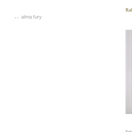
Ral
Ralp