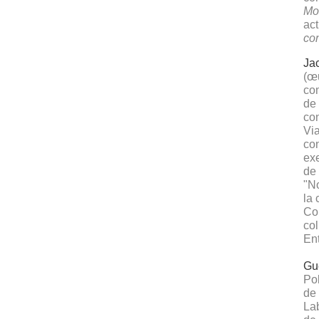
Mo
act
co
Ja
(œ
com
de 
co
Via
con
exe
de 
"No
la 
Co
col
En
Gu
Po
de 
La