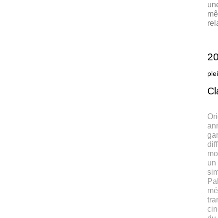
une
mêm
rel
20
ple
Cl
Ori
ann
ga
dif
mo
un
si
Pal
mél
tra
cin