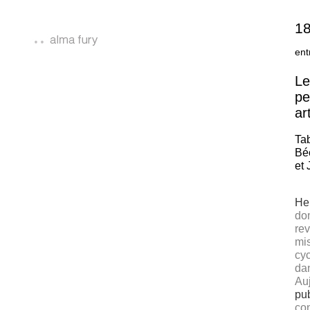
18
ent
Le
pe
ar
Tab
Béc
et
He
dom
rev
mis
cy
dan
Auj
pu
con