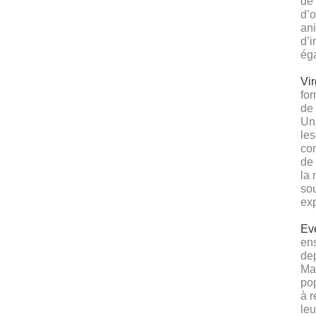
de
d’o
ani
d’i
éga
Vir
for
de 
Uni
les
con
de 
la
sou
ex
Ev
ens
dep
Mad
pop
à r
leu