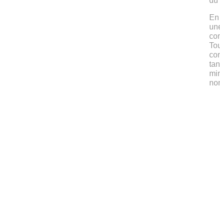
du
En 
un
com
To
con
tan
min
no