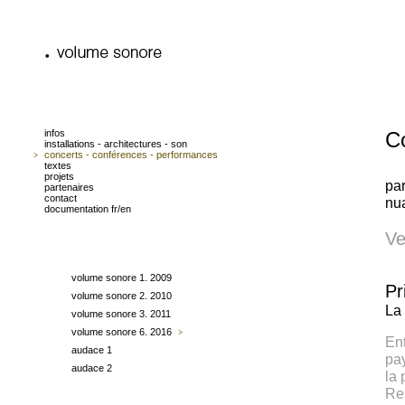
infos
C
installations - architectures - son
concerts - conférences - performances
textes
projets
par
partenaires
contact
nu
documentation fr/en
Ve
volume sonore 1. 2009
Pr
volume sonore 2. 2010
La
volume sonore 3. 2011
volume sonore 6. 2016
Ent
audace 1
pay
audace 2
la 
Res