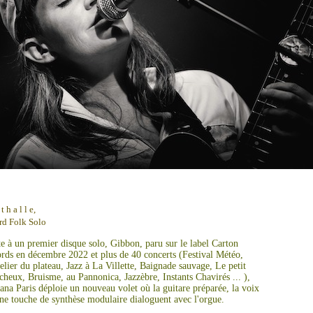
 a l l e,
rd Folk Solo
te à un premier disque solo, Gibbon, paru sur le label Carton
ords en décembre 2022 et plus de 40 concerts (Festival Météo,
elier du plateau, Jazz à La Villette, Baignade sauvage, Le petit
cheux, Bruisme, au Pannonica, Jazzèbre, Instants Chavirés ... ),
iana Paris déploie un nouveau volet où la guitare préparée, la voix
une touche de synthèse modulaire dialoguent avec l'orgue.