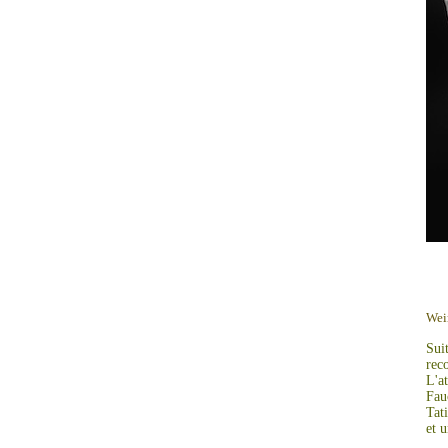
t h
Wei
Sui
rec
L'at
Fau
Tat
et 