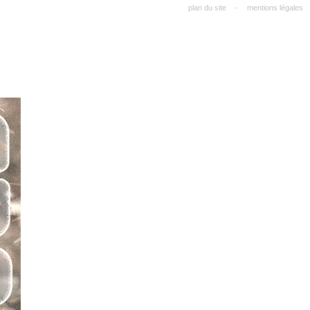
plan du site
-
mentions légales