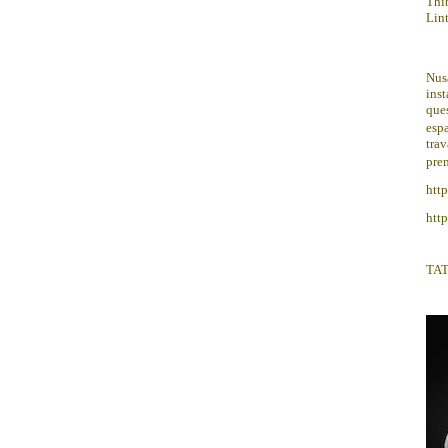
Thib
Lint
Nusa
inst
ques
espa
trav
prem
htt
htt
TAT