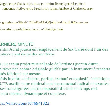
vogue entre chanson bruitiste et minimalisme spectral comme
 rencontre fictive entre Fred Frith, Ellen Arkbro et Claire Rousay.
ve.google.com/file/d/1Y88eP0eXU-Q0jobLjW-iJIuzUc6tOeuu/view
ps://cartonrecords.bandcamp.com/album/gibbon
ERNIÈRE MINUTE:
ntin Aurat jouera en remplacement de Six Carré dont l’un des
bres vient de perdre son frère.
TR est un projet musical solo de l'artiste Quentin Aurat.
 traversée sonore originale guidée par un instrument à ressorts
ttés fabriqué sur mesure.
fois lugubre et sinistre, parfois azimuté et explosif, l'esthétique
TR oscille entre minimalisme instrumental radical et textures
ses transfigurées par un dispositif d’effets en temps réel.
 solo intense, dynamique et complexe.
tps://vimeo.com/1076941322