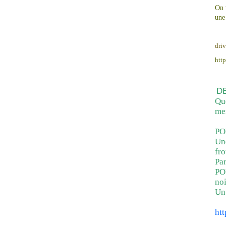
On 
une
dri
htt
D
Que
mem
POU
Une
fro
Par
POU
noi
Un
ht