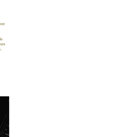
ntre
de
eurs
enne.