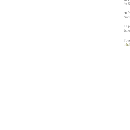
du S
en 2
Nant
La p
écho
Pour
inhab