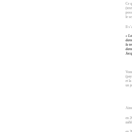
Ce q
(tex
poss
le s
Il s
« La
dans
la t
dans
Jac
Vonn
(pay
et l
un j
Ains
en 2
mêlé
en 2