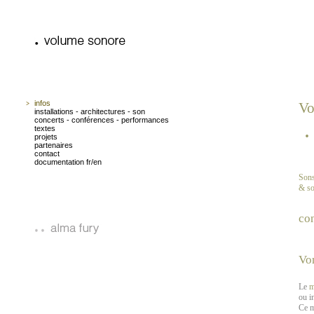
infos
Vo
installations - architectures - son
concerts - conférences - performances
textes
projets
partenaires
contact
documentation fr/en
Sons
& so
con
Vo
Le
m
ou i
Ce 