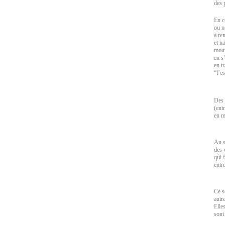
des 
En c
ou n
à re
et n
mouv
en s
en t
“l’e
Des 
(ent
en m
Au s
des 
qui 
entr
Ce s
autr
Elle
sont