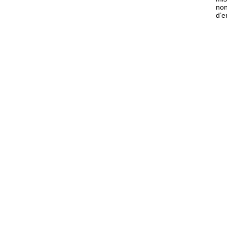
non
d’e