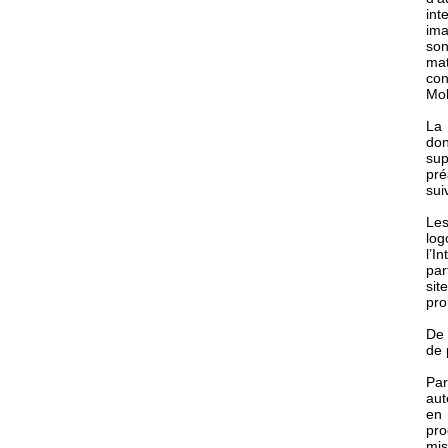
int
ima
son
mat
con
Mob
La 
don
sup
pré
sui
Les
log
l’I
par
sit
pro
De 
de 
Par
aut
en 
pro
mis