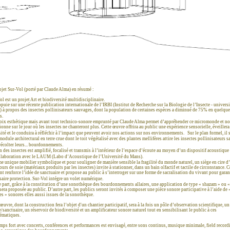
ojet Sur-Vol (porté par Claude Alma) en résumé :
ol est un projet Art et biodiversité multidisciplinaire.
appuie sur une récente publication internationale de l’IRBI (Institut de Recherche sur la Biologie de l’Insecte - universi
) à propos des insectes pollinisateurs sauvages, dont la population de certaines espèces a diminué de 75% en quelqu
es.
oix esthétique mais avant tout technico-sonore emprunté par Claude Alma permet d’appréhender ce micromonde et n
ionne sur le jour où les insectes ne chanteront plus. Cette œuvre offrira au public une expérience sensorielle, éveillera
sité et le conduira à réfléchir à l’impact que peuvent avoir nos actions sur nos environnements. Sur le plan formel, il 
module architectural en terre crue dont le toit végétalisé avec des plantes mellifères attire les insectes pollinisateurs 
récolter leurs... bourdonnements.
n des insectes est amplifié, focalisé et transmis à l’intérieur de l’espace d’écoute au moyen d’un dispositif acoustique
llaboration avec le LAUM (Labo d’Acoustique de l’Université du Mans).
 unique mobilier symbolique et pour souligner de manière sensible la fragilité du monde naturel, un siège en cire d’
ours de soie (matériaux produits par les insectes) invite à stationner, dans un bain olfactif et tactile de circonstance. C
nt renforce l’idée de sanctuaire et propose au public à s’interroger sur une forme de sacralisation du vivant pour garan
saire protection. Sur-Vol intégre un volet numérique.
 part, grâce à la constitution d’une sonothèque des bourdonnements allaires, une application de type « shazam » ou «
 sera proposée au public. D’autre part, les publics seront invités à composer une pièce sonore participative à l’aide de 
es » sonores elles aussi issues de la sonothèque.
œuvre, dont la construction fera l’objet d'un chantier participatif, sera à la fois un pôle d’observation scientifique, un
e/sanctuaire, un réservoir de biodiversité et un amplificateur sonore naturel tout en sensibilisant le public à ces
ématiques.
mps fort avec concerts, conférences et performances est envisagé, entre sons continus, musique minimale, field record