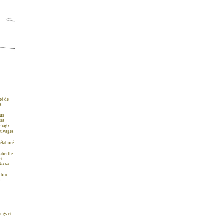
té de
es
ous
 sa
s’agit
sauvages
 élaboré
abeille
et
tir sa
 bird
«
ings et