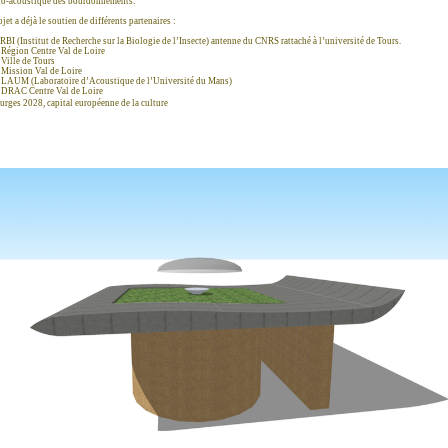
o-acoustique des bourdonnements.
jet a déjà le soutien de différents partenaires :
RBI (Institut de Recherche sur la Biologie de l’Insecte) antenne du CNRS rattaché à l’université de Tours.
Région Centre Val de Loire
Ville de Tours
Mission Val de Loire
LAUM (Laboratoire d’Acoustique de l’Université du Mans)
DRAC Centre Val de Loire
rges 2028, capital européenne de la culture