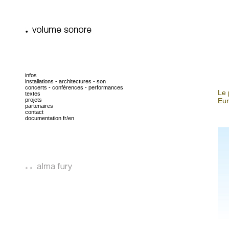
infos
installations - architectures - son
concerts - conférences - performances
Le 
textes
projets
Eur
partenaires
contact
documentation fr/en