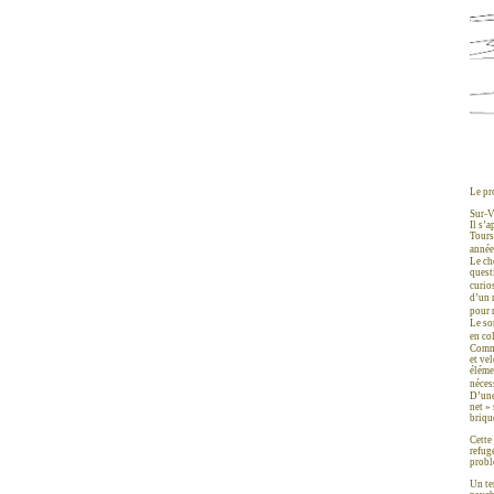
Le pr
Sur-V
Il s’
Tours
anné
Le ch
quest
curio
d’un 
pour 
Le so
en co
Comme
et vel
éléme
néces
D’une
net »
briqu
Cette 
refug
probl
Un te